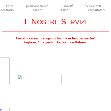
l'arte
posizionamento
usabilità
5 elementi
aboratorio
il team
l'Enso
contattateci
I N
S
OSTRI
ERVIZI
I nostri servizi vengono forniti in lingua madre:
Inglese, Spagnolo, Tedesco e Italiano